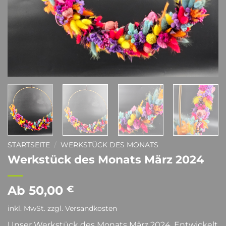
STARTSEITE
/
WERKSTÜCK DES MONATS
Werkstück des Monats März 2024
Ab
50,00
€
inkl. MwSt.
zzgl.
Versandkosten
Unser Werkstück des Monats März 2024. Entwickelt