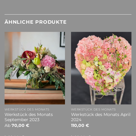
ÄHNLICHE PRODUKTE
WERKSTÜCK DES MONATS
WERKSTÜCK DES MONATS
Werkstück des Monats
Werkstück des Monats April
September 2023
2024
Ab
70,00
€
110,00
€